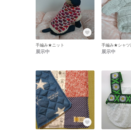
手編み★ニット
手編み★シャツ
展示中
展示中