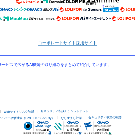
コーポレートサイト
採用サイト
ービスで広がるAI機能の取り組みをまとめて紹介しています。
セキュリティ相談AIチャットボット
Webサイトリスク診断
セキュリティ事業の軌跡
サイバー攻撃対策（GMO Flatt Security）
なりすまし対策