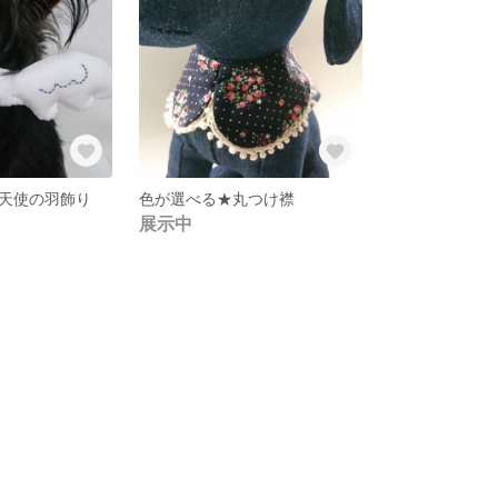
天使の羽飾り
色が選べる★丸つけ襟
展示中