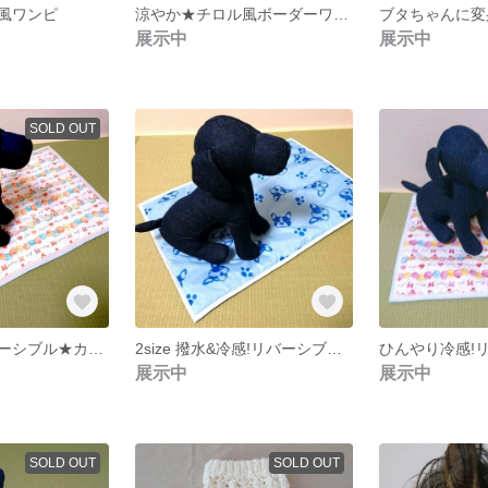
風ワンピ
涼やか★チロル風ボーダーワンピ
展示中
展示中
SOLD OUT
大きめ冷感リバーシブル★カフェマット
2size 撥水&冷感!リバーシブル★カフェマット
展示中
展示中
SOLD OUT
SOLD OUT