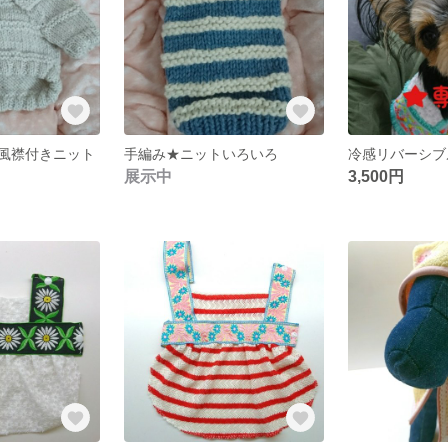
風襟付きニット
手編み★ニットいろいろ
展示中
3,500円