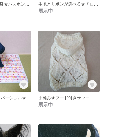
ブタちゃんに変身★バスポンチョ
生地とリボンが選べる★チロル風ワンピ
展示中
ひんやり冷感!リバーシブル★カフェマット
手編み★フード付きサマーニット
展示中