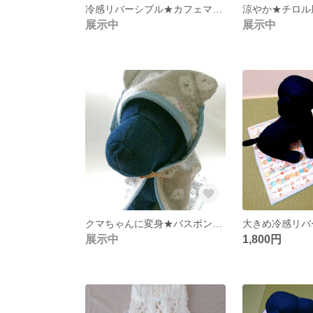
冷感リバーシブル★カフェマット
涼やか★チロル
展示中
展示中
クマちゃんに変身★バスポンチョ
展示中
1,800円