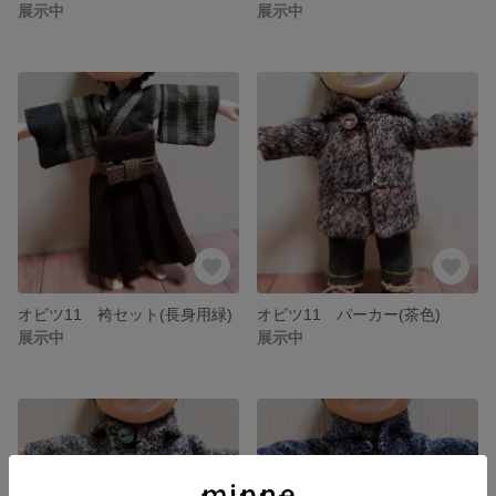
展示中
展示中
オビツ11 袴セット(長身用緑)
オビツ11 パーカー(茶色)
展示中
展示中