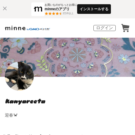
お買いものがもっとお得に
minneのアプリ
インストールする
3
万件以上
ログイン
kanyareeta
迎春🦀