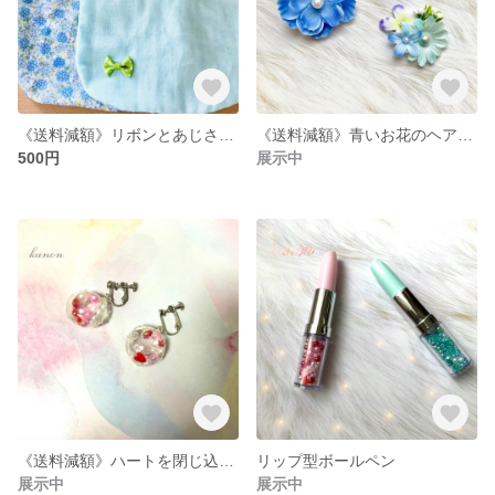
《送料減額》リボンとあじさいのリバーシブルスタイ
《送料減額》青いお花のヘアゴム
500円
展示中
《送料減額》ハートを閉じ込めたイヤリング♡
リップ型ボールペン
展示中
展示中