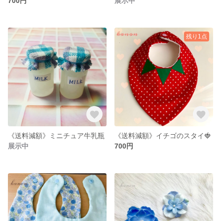
700円
展示中
残り1点
《送料減額》ミニチュア牛乳瓶
《送料減額》イチゴのスタイ🍓
展示中
700円