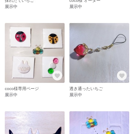
採れたていちご
coco様 オーダー
展示中
展示中
coco様専用ページ
透き通ったいちご
展示中
展示中