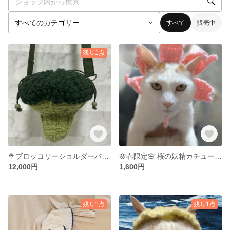
すべて
販売中
残り1点
🥦ブロッコリーショルダーバッグ🥦
🌸春限定🌸 桜の妖精カチューシャ（猫・犬・ぬいぐるみ用）｜サイズオーダーOK
12,000円
1,600円
残り1点
残り1点