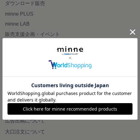
ダウンロード販売
minne PLUS
minne LAB
販売支援企画・イベント
読みもの
minneとものづくりと
minne学習帖
ニュース
minneの本
企業の方へ
広告出稿について
大口注文について