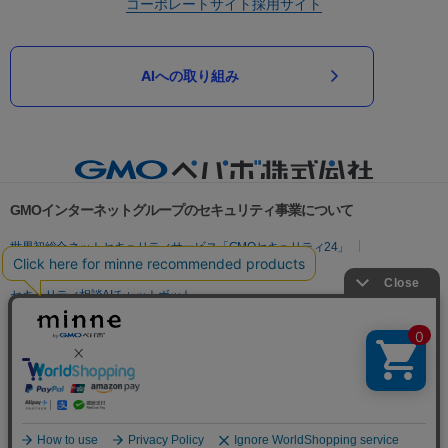
コーポレートサイト
採用サイト
AIへの取り組み
GMOインターネットグループのセキュリティ事業について
世界初総合ネットセキュリティサービス「GMOセキュリティ24」
パスワード漏洩診断
Webサイトリスク診断
セキュリティ相談AIチャットボット
実在証明・盗聴対策
サイバー攻撃対策（GMOサイバーセキュリティ byイエラエ）
サイバー攻撃対策（GMO Flatt Security）
なりすまし対策
セキュリティ事業の軌跡