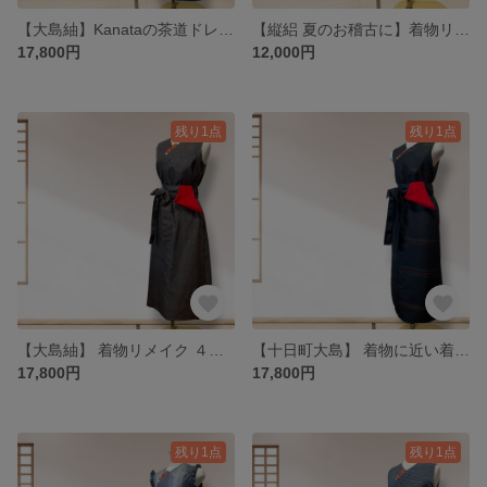
【大島紬】Kanataの茶道ドレス Sサイズ 紺色亀甲文様 メンズ大島の茶道お稽古着 4WAY手さげ袋付き
【縦絽 夏のお稽古に】着物リメイク 紫色に透かし模様入りの縦絽のお着物から作った茶道お稽古着 チュニックタイプ LLサイズ
17,800円
12,000円
残り1点
残り1点
【大島紬】 着物リメイク ４WAY 茶道お稽古ワンピース｜ Lサイズ｜Kanataの茶道ドレス 茶系亀甲文様
【十日町大島】 着物に近い着こなしを☆着物リメイク茶道お稽古ワンピース 黒に赤とグリーンのストライプ ｜MLサイズ｜４WAY | Kanataの茶道ドレス
17,800円
17,800円
残り1点
残り1点