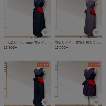
【大島紬】Kanataの茶道ドレス ゆったりLLサイズ 紺色亀甲文様 メンズ大島の茶道お稽古着 4WAY手さげ袋付き
着物リメイク 茶道お稽古ワンピース【江戸小紋】 鮫小紋・古代紫｜Ｓサイズ ｜2WAY | Kanataの茶道ドレス
17,800円
17,000円
残り1点
残り1点