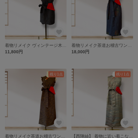
着物リメイク ヴィンテージ木綿の着物から作った茶道お稽古着 チュニック丈タイプ
着物リメイク茶道お稽古ワンピース【大島紬】 Kanataの茶道ドレス 紺色・色紙モチーフ｜MLサイズ｜４WAY
11,800円
18,000円
残り1点
残り1点
着物リメイク茶道お稽古ワンピース【小千谷紬】 着物に近い着こなしを☆Kanataの茶道ドレス 濃茶・金色文様｜MLサイズ｜4WAY・逆勝手兼用
【西陣紬】 着物に近い着こなしを☆Kanataの茶道ドレス 金色グラデーション｜LLサイズ｜4WAY・逆勝手兼用