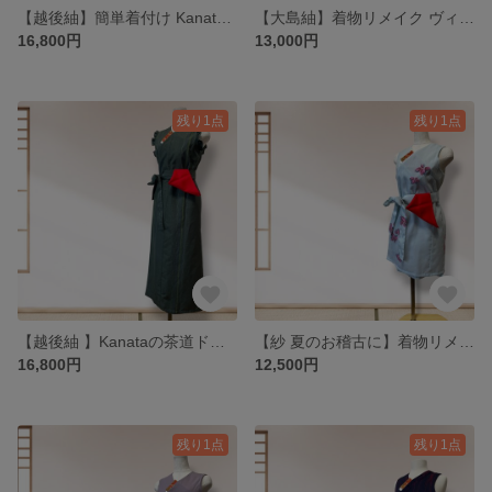
【越後紬】簡単着付け Kanataの茶道ドレス｜MLサイズ｜2WAY｜淡い生成りに花模様の茶道お稽古ドレス 手さげ袋付き
【大島紬】着物リメイク ヴィンテージ大島紬のお着物から作った茶道お稽古着 チュニックタイプ LLサイズ
16,800円
13,000円
残り1点
残り1点
【越後紬 】Kanataの茶道ドレス｜MLサイズ｜2WAY｜深緑によろけ縞模様の茶道お稽古ワンピース
【紗 夏のお稽古に】着物リメイク 刺繍入り夏着物から作った茶道お稽古着 チュニックタイプ Sサイズ
16,800円
12,500円
残り1点
残り1点