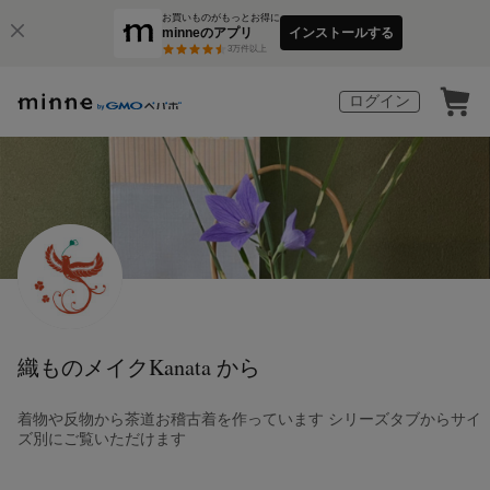
お買いものがもっとお得に
minneのアプリ
インストールする
3
万件以上
ログイン
織ものメイクKanata から
着物や反物から茶道お稽古着を作っています シリーズタブからサイ
ズ別にご覧いただけます