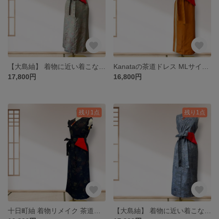
【大島紬】 着物に近い着こなしを☆Kanataの茶道ドレス 黄緑ベージュ 花模様｜Lサイズ｜4WAY・逆勝手兼用
Kanataの茶道ドレス MLサイズ 越後紬 ビビットなオレンジ色にアイボリーのラインが粋な紬のお着物の着物で作ったおしゃれな茶道お稽古着 数寄屋袋付き
17,800円
16,800円
残り1点
残り1点
十日町紬 着物リメイク 茶道お稽古ワンピース 濃紺に赤の牡丹 黄色がアクセントの十日町紬 Kanataの茶道ドレス ＭLサイズ
【大島紬】 着物に近い着こなしを☆Kanataの茶道ドレス ブルーシルバー 風景｜LLサイズ｜4WAY・逆勝手兼用