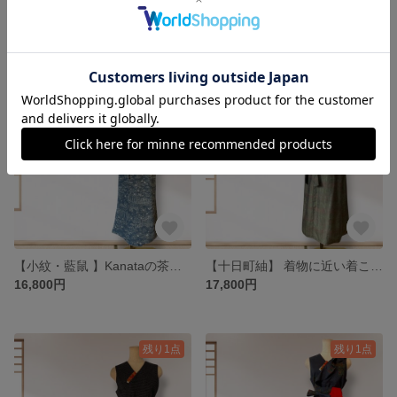
着物リメイク ４WAY 茶道お稽古ワンピース｜ Lサイズ【紬】 Kanataの茶道ドレス お花柄くすみ紺色｜
【色無地・紋入り】 着物リメイク 茶道お稽古ワンピース｜Lサイズ l Kanataの茶道ドレス 小模様・梅鼠色
17,800円
19,000円
残り1点
残り1点
【小紋・藍鼠 】Kanataの茶道ドレス｜MLサイズ｜2WAY
【十日町紬】 着物に近い着こなしを☆Kanataの茶道ドレス 抹茶色｜LLサイズ｜4WAY・逆勝手兼用
16,800円
17,800円
残り1点
残り1点