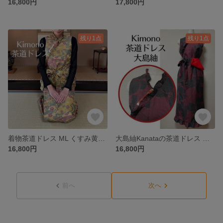
16,800円
17,800円
残り1点
残り1点
着物茶道ドレス ML くすみ黄色にノスタルジックな霞とお花柄 紬の着物で作ったおしゃれな茶道お稽古着 手提げ袋付き
大島紬Kanataの茶道ドレス MLサイズ 黒と赤 蝶々柄のアバンギャルドな着物で作ったおしゃれな茶道お稽古着 数寄屋袋付き
16,800円
16,800円
前へ
次へ