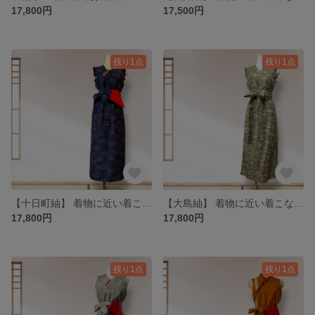
17,800円
17,500円
残り1点
残り1点
【十日町紬】 着物に近い着こなしを☆Kanataの茶道ドレス 紺色 椿柄｜MLサイズ｜4WAY・逆勝手兼用
【大島紬】 着物に近い着こなしを☆Kanataの茶道ドレス 抹茶色 海松色 秋草風景｜MLサイズ｜4WAY・逆勝手兼用
17,800円
17,800円
残り1点
残り1点