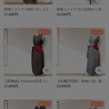
着物リメイク 2WAY カシュクールドレス ふんわりギャザースカートタイプ 茶道お稽古ワンピース (染大島・艶やかオレンジとグリーン・L）Kanataの茶道ドレス
着物リメイク 白の反物から作った茶道お稽古着 チュニックタイプ MLサイズ
17,000円
12,000円
残り1点
残り1点
【西陣紬】Kanataの茶道ドレス Lサイズ 茶系格子柄の小紋の茶道お稽古着 4WAY手さげ袋付き
【高機訪問着】 着物に近い着こなしを☆Kanataの茶道ドレス 特選手織絣 9マルキ経緯絣 アイボリーとグレーのグラデーション｜LLサイズ｜4WAY・逆勝手兼用
17,800円
19,000円
残り1点
残り1点