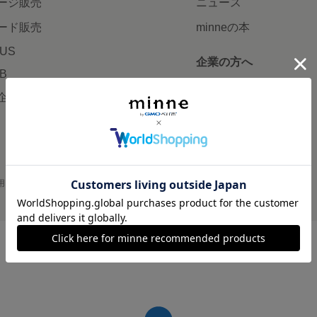
ージ販売
ニュース
ード販売
minneの本
LUS
企業の方へ
AB
広告出稿について
企画・イベント
大口注文について
用
プライバシーポリシー
会社概要
採用情報
メディアキット
©GMO Pepabo, Inc. All rights reserved.