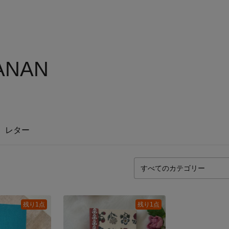
NAN
レター
残り1点
残り1点