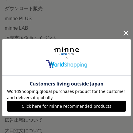
ダウンロード販売
minne PLUS
minne LAB
販売支援企画・イベント
読みもの
minneとものづくりと
minne学習帖
ニュース
minneの本
企業の方へ
広告出稿について
大口注文について