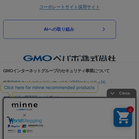
コーポレートサイト
採用サイト
AIへの取り組み
GMOインターネットグループのセキュリティ事業について
世界初総合ネットセキュリティサービス「GMOセキュリティ24」
パスワード漏洩診断
Webサイトリスク診断
セキュリティ相談AIチャットボット
実在証明・盗聴対策
サイバー攻撃対策（GMOサイバーセキュリティ byイエラエ）
サイバー攻撃対策（GMO Flatt Security）
なりすまし対策
セキュリティ事業の軌跡