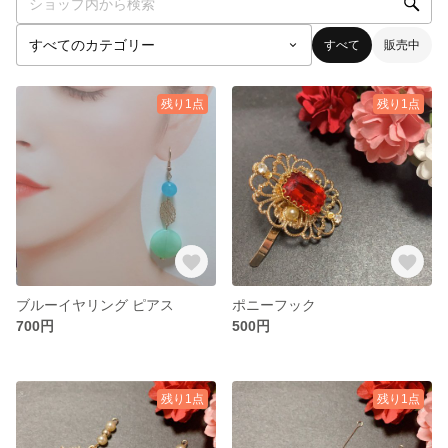
すべて
販売中
残り1点
残り1点
ブルーイヤリング ピアス
ポニーフック
700円
500円
残り1点
残り1点