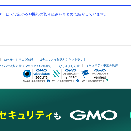
ービスで広がるAI機能の取り組みをまとめて紹介しています。
セキュリティ相談AIチャットボット
Webサイトリスク診断
セキュリティ事業の軌跡
サイバー攻撃対策（GMO Flatt Security）
なりすまし対策