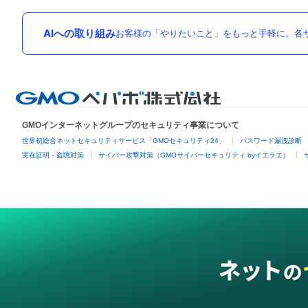
AIへの取り組み
お客様の「やりたいこと」をもっと手軽に。各サ
GMOインターネットグループのセキュリティ事業について
世界初総合ネットセキュリティサービス「GMOセキュリティ24」
パスワード漏洩診断
実在証明・盗聴対策
サイバー攻撃対策（GMOサイバーセキュリティ byイエラエ）