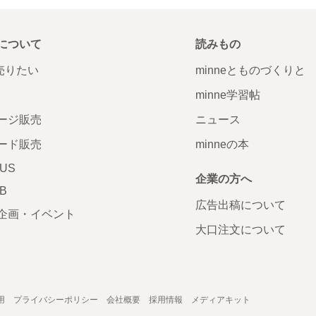
について
読みもの
で売りたい
minneとものづくりと
minne学習帖
ージ販売
ニュース
ード販売
minneの本
LUS
企業の方へ
AB
広告出稿について
企画・イベント
大口注文について
用
プライバシーポリシー
会社概要
採用情報
メディアキット