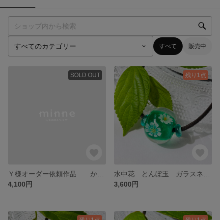
すべて
販売中
SOLD OUT
残り1点
Ｙ様オーダー依頼作品 かんざし用 虹玉
水中花 とんぼ玉 ガラスネックレス グリーン
4,100円
3,600円
残り1点
残り1点