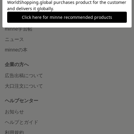
読みもの
minneとものづくりと
minne学習帖
ニュース
minneの本
企業の方へ
広告出稿について
大口注文について
ヘルプセンター
お知らせ
ヘルプとガイド
利用規約