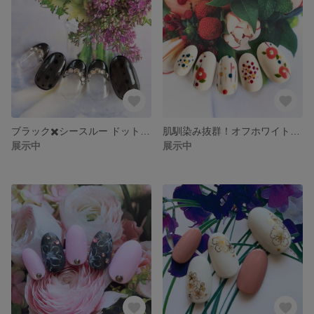
ブラック✖️シースルー ドット ネイルチップ#287 / クリスタル / クリア / フレンチ / ラインストーン / シンプル / ゴスロリ / コスプレ / イベント / 普段使い / ブライダル
肌馴染み抜群！オフホワイトの和柄ネイルチップ #286 / マスタードイエロー / ボルドー / ネイビー / グレー / 花 / 和装 / 袴 / 卒業式 / ブライダル / 手書き / アート
展示中
展示中