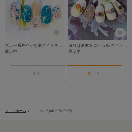
ブルー系爽やかな夏ネイルチップ #268 / ブルー / ピンク / オレンジ / イエロー / ホワイト / シルバー / グリーン / ラメ / ホログラム / 浴衣 / フラワー
気分は夏🌺トロピカル ネイルチップ #267 / シースルー / ホワイト / レッド / ブルー / ラメ / ワンカラー / フラワー / フラミンゴ / ハイビスカス / 夏 / 海 / 旅行
展示中
展示中
前へ
次へ
minne ホーム
atelier Myuk の作品一覧