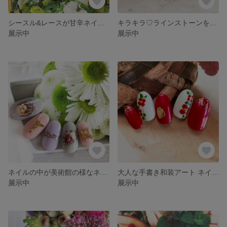
シースル&レースが甘辛ネイルチップ #291 / ブラック / クリア / フラワー / レース / ストーン / クリスタル / デカパーツ / アクセサリー / ビジュー / シンプル
キラキラ♡ラインストーンを敷き詰めたゴージャス ネイルチップ#290 / オレンジ / ブルー / ピンク / グリーン / パープル / ドーム型 / チェーン / カラフル / ビタミンカラー
展示中
展示中
ネイルの中が美術館の様なネイルチップ#289 / ゴシック / アンティーク / 西洋 / アート / ルネッサンス / 絵画 / 花 / パーツ / ピンク / パープル / グレー / ゴールド
大人な手書き和装アート ネイルチップ#288 / レッド / ホワイト / グレー / グリーン / イエロー / ゴールド / ラメ / パール / ミラー / 純金 / 24K / ブライダル
展示中
展示中