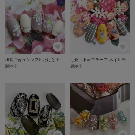
和装に合うシンプルだけど上品にまとまった桜 ネイルチップ#293 / ピンクパープル / ホワイト / シルバー / マット / 艶消し / ラメ / ライン
可愛い下着モチーフ ネイルチップ#292 / POP / イエロー / グレー / ピンクベージュ / ストライプ / ドット柄 / チェック柄 / カジュアル
展示中
展示中