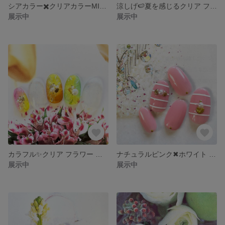
シアカラー✖️クリアカラーMIX ネイルチップ #272 / アフロ / スカル / ポップ / カラフル / 夏 / 艶あり / 艶なし / マットコート / ブルー / グリーン / ホワイト
涼しげ🍉夏を感じるクリア フラワーネイルチップ #271 / シャインダスト / ホワイト / ラメ / パール / シルバー / 3D / 立体 / カジュアル / 夏 / ブライダル
展示中
展示中
カラフル✨クリア フラワー ネイルチップ #270 / ホワイト / ゴールド / イエロー / グリーン / オレンジ / ピンク / キャンディー / シェル(貝) / 3D / 立体
ナチュラルピンク✖︎ホワイト ボーダーネイルチップ #269 / 夏 / 浴衣 / パール / シェル / スタッズ / 普段使い / ビーチ / 海 / イベント
展示中
展示中