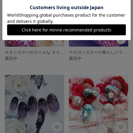
ネオンカラーがクールな ネイルチップ #280 / ヒョウ柄 / イエロー / ピンク / グリーン / 英字 / ポップ / スワロフスキー / クリスタル / イベント / クラブ / フェス
マカロンカラーが春らしいライン フラワー ネイルチップ#279 花 / ホワイト / イエロー / アイスブルー / 卒業式 /入学式 / ブライダル / パール / グラデーション / リキッド
展示中
展示中