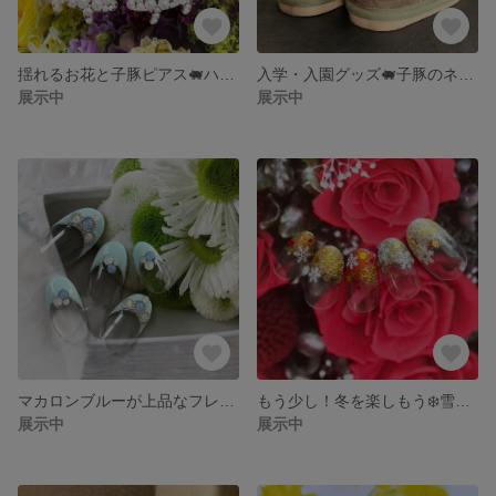
揺れるお花と子豚ピアス🐖ハンドメイド / パール / レジン / アクセサリー / ホワイト / シルバー / チェーン / プレゼント / 母の日 / 豚に真珠
入学・入園グッズ🐖子豚のネームタグ 2個セット( ペア ) 取り外し可能なホワイト&ブラック リング式 / お名前札 / 目印 / 名札 / 外れづらい / 取り付け簡単♪ / 間違え防止
展示中
展示中
マカロンブルーが上品なフレンチ ネイルチップ #300 / プラチナシルバー / オパール / ホワイト / ラインストーン / スワロフスキー / ブリオン / ラメライン
もう少し！冬を楽しもう❄️雪の結晶ネイルチップ #299 / MIX2色ラメ / グラデーション / 冬 / 雪 / 結晶 / デザイン / ホログラム / キラキラ / ゴージャス
展示中
展示中