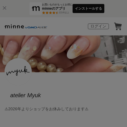
お買いものがもっとお得に
minneのアプリ
インストールする
3
万件以上
ログイン
atelier Myuk
⚠️2026年よりショップをお休みしております⚠️