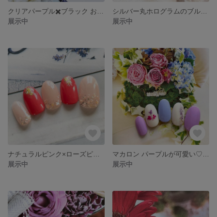
クリアパープル✖️ブラック お花咲くネイルチップ #278 / シースルー / 薔薇 / 小花 / フラワー / フレンチ / ゴシック / ゴスロリ / コスプレ / ロリータ / ブライダル
シルバー丸ホログラムのブルードロップ ネイルチップ #277 / ギラギラ / キラキラ / ラメ / クリアネイル / 爽やか / インパクト / 個性派 / ホワイトオパール / グラデーション
展示中
展示中
ナチュラルピンク×ローズピンクのキラキラ ネイルチップ #276 / シェル / 貝 / ホログラム / ラメ / ブライダル / パーティー / 結婚式 / グラデーション /
マカロン パープルが可愛い♡リアル押花 ネイルチップ #275 / シェル / 貝 / ワンカラー / デザイン / 春 / 秋 / 小花 / フラワー / シンプル / オフィス / ブライダル
展示中
展示中