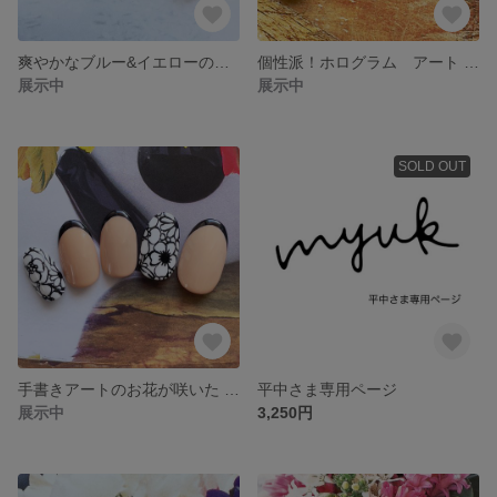
爽やかなブルー&イエローの斜めフレンチ ネイルチップ #297 / パステル / パール / ゴールド / ホワイト / 春 / シンプル
個性派！ホログラム アート ネイルチップ #296 / 緑 / 黄緑 / 青 / 水色 / ピンク / シルバー / ホワイト / ライン / ブロッキング / デザイン
展示中
展示中
SOLD OUT
手書きアートのお花が咲いた ネイルチップ#294 / フレンチ / ブラック / ベージュ / ホワイト / シンプル / 甘辛MIX / ブライダル
平中さま専用ページ
展示中
3,250円