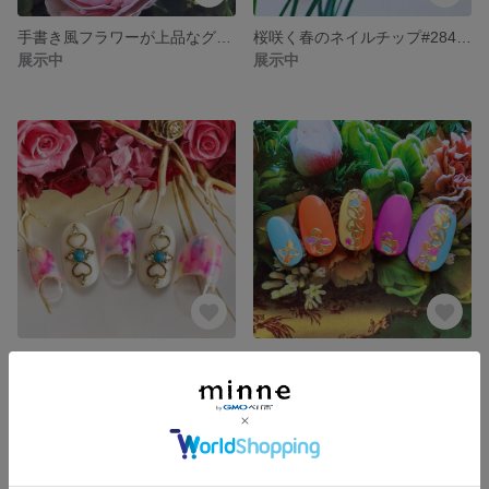
手書き風フラワーが上品なグレー&ピンク パール ネイルチップ#285 / グレージュ / ライトローズ / ホワイト / 単色 / ワンカラー / オフィス / 普段使い / 卒業式 / ブライダル
桜咲く春のネイルチップ#284 / ピンクベージュ / レトロミルク / ゴールド / オーロラ / ヴィンテージローズ / シンプル / 卒業式 / ブライダル / 結婚式 / 普段使い
展示中
展示中
リゾートにピッタリなハワイアン ロココ調ネイルチップ#282 / フレンチ /ミルク / コーラル / アメジスト /アクアマリン / 絞り / リキッド / マーブル / ターコイズ / ゴールド
ビビットカラーが素敵なハワイアン ロココ調ネイルチップ#281 / ピンク / パープル / ブルー / オレンジ / イエロー / ゴールド / リゾート / 旅/ 夏 / クール / イベント
展示中
展示中