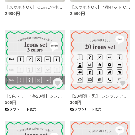
【スマホもOK】 Canvaで作る オープニングムービー テンプレート | 結婚式 シンプル エレガント / 作成ガイド付き
【スマホもOK】 4種セット Canva プロフィールブック テンプレート / 印刷ガイド付 | 結婚式 席次表 自作 おしゃれ 雑誌風 03 A5
2,900円
2,500円
【3色セット / 各20種】シンプル アイコン集 (四角枠) | パワポ / Canva / 資料作成
【20種類・黒】 シンプル アイコン集 (四角枠) | パワポ / Canva / 資料作成
500円
300円
ダウンロード販売
ダウンロード販売