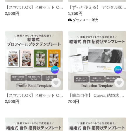
【スマホもOK】 4種セット Canva プロフィールブック テンプレート / 印刷ガイド付 | 結婚式 席次表 自作 おしゃれ 雑誌風 02 A5
【ずっと使える】 デジタル家計簿 テンプレート | Googleスプレッドシート シンプル 使いやすい 収支管理 / 操作ガイド付き
2,500円
1,350円
ダウンロード販売
【スマホもOK】 4種セット Canva プロフィールブック テンプレート / 印刷ガイド付 | 結婚式 席次表 自作 おしゃれ 雑誌風 01 A5
【簡単自作】 Canva 結婚式 招待状 テンプレート | 2つ折り おしゃれ シンプル 縦開き ペーパーアイテム
2,500円
700円