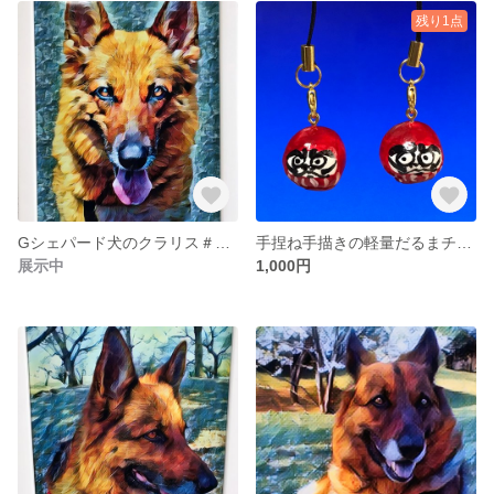
残り1点
Gシェパード犬のクラリス＃006 / オリジナルアートポスター(A4サイズ)
手捏ね手描きの軽量だるまチャームセット
展示中
1,000円