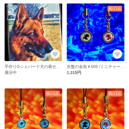
残り1点
手作りGシェパード犬の着せ替えカバーセット＃002/iPhoneX・XS兼用
水盤の金魚＃005 /ミニチャームcircle
展示中
1,315円
残り1点
残り1点