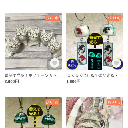
残り1点
残り1点
暗闇で光る！モノトーンカラーのかわいい箸置きセット・光る猫集会
ゆらゆら揺れる全体が光る・軽量プチ金魚風鈴イヤリング＃005
2,600円
1,800円
残り1点
残り1点