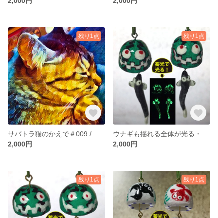
2,000円
2,000円
残り1点
残り1点
サバトラ猫のかえで＃009 / オリジナルアートポスター(A3サイズ)
ウナギも揺れる全体が光る・軽量プチお化けスイカ風鈴イヤリング＃003
2,000円
2,000円
残り1点
残り1点