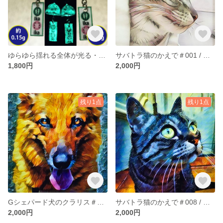
ゆらゆら揺れる全体が光る・超軽量プチお化けスイカ風鈴イヤリング＃001
サバトラ猫のかえで＃001 / オリジナルアートポスター(A3サイズ)
1,800円
2,000円
残り1点
残り1点
Gシェパード犬のクラリス＃006 / オリジナルアートポスター(A3サイズ)
サバトラ猫のかえで＃008 / オリジナルアートポスター(A3サイズ)
2,000円
2,000円