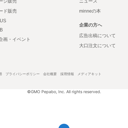
ージ販売
ニュース
ード販売
minneの本
LUS
企業の方へ
AB
広告出稿について
企画・イベント
大口注文について
用
プライバシーポリシー
会社概要
採用情報
メディアキット
©GMO Pepabo, Inc. All rights reserved.