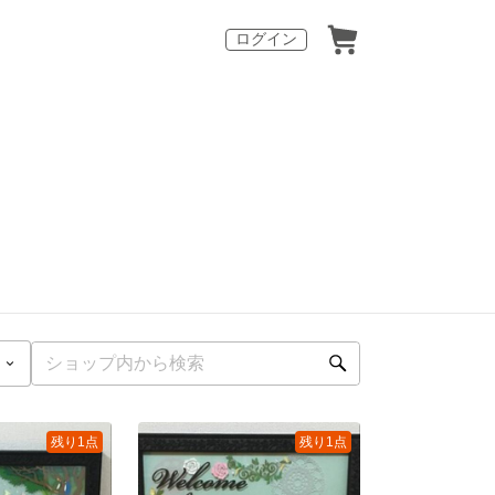
ログイン
残り1点
残り1点