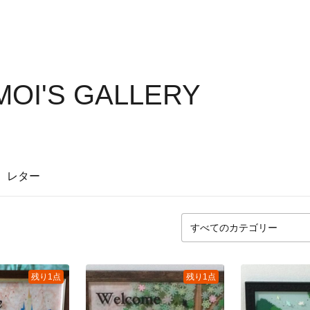
OI'S GALLERY
レター
残り1点
残り1点