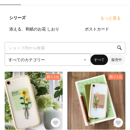
シリーズ
もっと見る
33
点
7
点
9
点
添える、和紙のお花
しおり
ポストカード
すべて
販売中
残り1点
残り1点