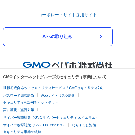
コーポレートサイト
採用サイト
AIへの取り組み
GMOインターネットグループのセキュリティ事業について
世界初総合ネットセキュリティサービス「GMOセキュリティ24」
パスワード漏洩診断
Webサイトリスク診断
セキュリティ相談AIチャットボット
実在証明・盗聴対策
サイバー攻撃対策（GMOサイバーセキュリティ byイエラエ）
サイバー攻撃対策（GMO Flatt Security）
なりすまし対策
セキュリティ事業の軌跡