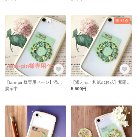
残り1点
【lam-pin様専用ページ】添える、和紙のお花
【添える、和紙のお花】紫陽花リース
展示中
5,500円