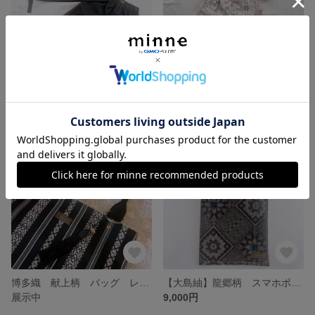
【大島紬】 亀甲柄 キッズ甚平 0歳〜 親子コーデ リンクコーデ 三世代コーデ
【大島紬】 キッズ甚平 甚平さん 美しい白大島紬 0歳〜 【ラスト1点！】 夏祭りや花火大会にぜひ！
12,000円
12,000円
博多織 献上柄 バッグ レッスンバッグ お稽古バッグ A4サイズもすっぽり入ります 【ラスト1点！】
【大島紬】龍郷柄 スマホポーチ サコッシュ 伝統美を身につける贅沢 大切な方への贈り物にも最適です
展示中
9,000円