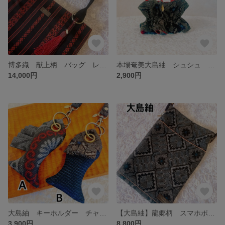
博多織 献上柄 バッグ レッスンバッグ お稽古バッグ A4サイズもすっぽり入ります 【ラスト1点！】 高級伝統織物
本場奄美大島紬 シュシュ Bigシュシュ
14,000円
2,900円
大島紬 キーホルダー チャーム kimono key charm 日本の伝統織物を贈り物に
【大島紬】龍郷柄 スマホポーチ サコッシュ 伝統美を身につける贅沢 大切な方への贈り物にも最適です
3,900円
8,800円