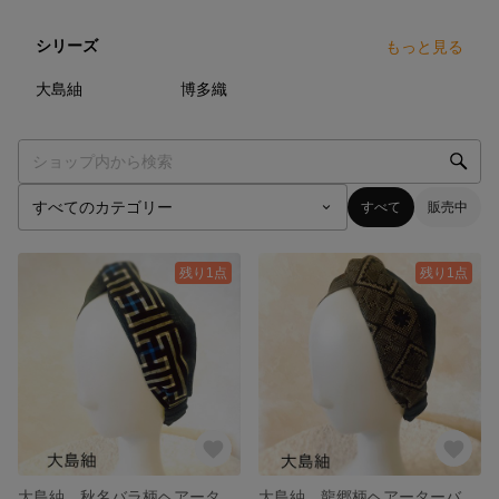
シリーズ
もっと見る
21
点
8
点
大島紬
博多織
すべて
販売中
残り1点
残り1点
大島紬 秋名バラ柄ヘアーターバン kimono turban
大島紬 龍郷柄ヘアーターバン kimono turban