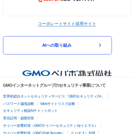
コーポレートサイト
採用サイト
AIへの取り組み
GMOインターネットグループのセキュリティ事業について
世界初総合ネットセキュリティサービス「GMOセキュリティ24」
パスワード漏洩診断
Webサイトリスク診断
セキュリティ相談AIチャットボット
実在証明・盗聴対策
サイバー攻撃対策（GMOサイバーセキュリティ byイエラエ）
サイバー攻撃対策（GMO Flatt Security）
なりすまし対策