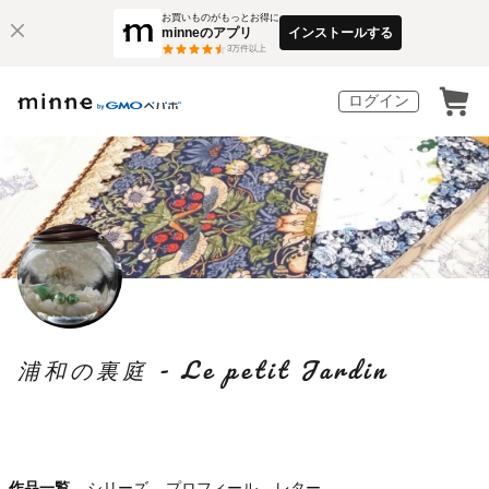
お買いものがもっとお得に
minneのアプリ
インストールする
3
万件以上
ログイン
浦和の裏庭 - Le petit Jardin
作品一覧
シリーズ
プロフィール
レター