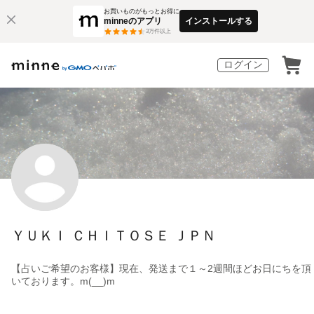
お買いものがもっとお得に
minneのアプリ
インストールする
3
万件以上
ログイン
ＹＵＫＩ ＣＨＩＴＯＳＥ ＪＰＮ
【占いご希望のお客様】現在、発送まで１～2週間ほどお日にちを頂
いております。m(__)m