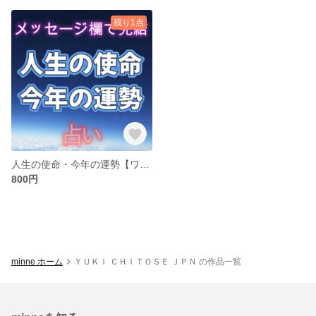
残り1点
人生の使命・今年の運勢【ワクワク四柱推命®】
800円
minne ホーム
ＹＵＫＩ ＣＨＩＴＯＳＥ ＪＰＮ の作品一覧