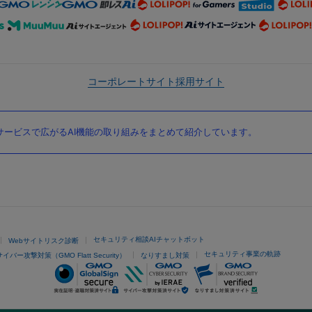
コーポレートサイト
採用サイト
ービスで広がるAI機能の取り組みをまとめて紹介しています。
セキュリティ相談AIチャットボット
Webサイトリスク診断
セキュリティ事業の軌跡
サイバー攻撃対策（GMO Flatt Security）
なりすまし対策