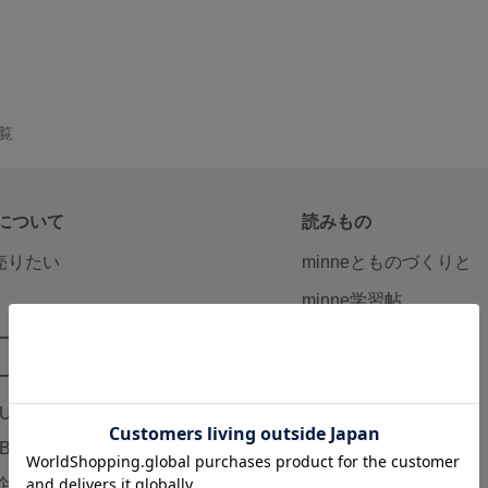
一覧
について
読みもの
で売りたい
minneとものづくりと
minne学習帖
ージ販売
ニュース
ード販売
minneの本
LUS
企業の方へ
AB
広告出稿について
企画・イベント