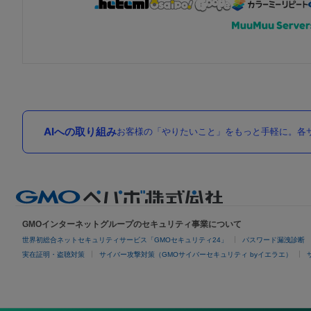
AIへの取り組み
お客様の「やりたいこと」をもっと手軽に。各サ
GMOインターネットグループのセキュリティ事業について
世界初総合ネットセキュリティサービス「GMOセキュリティ24」
パスワード漏洩診断
実在証明・盗聴対策
サイバー攻撃対策（GMOサイバーセキュリティ byイエラエ）