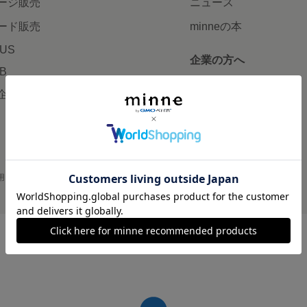
ージ販売
ニュース
ード販売
minneの本
LUS
企業の方へ
AB
広告出稿について
企画・イベント
大口注文について
用
プライバシーポリシー
会社概要
採用情報
メディアキット
©GMO Pepabo, Inc. All rights reserved.