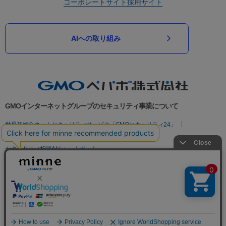
コーポレートサイト
採用サイト
AIへの取り組み
GMOインターネットグループのセキュリティ事業について
世界初総合ネットセキュリティサービス「GMOセキュリティ24」
パスワード漏洩診断
Webサイトリスク診断
セキュリティ相談AIチャットボット
実在証明・盗聴対策
サイバー攻撃対策（GMOサイバーセキュリティ byイエラエ）
サイバー攻撃対策（GMO Flatt Security）
なりすまし対策
セキュリティ事業の軌跡