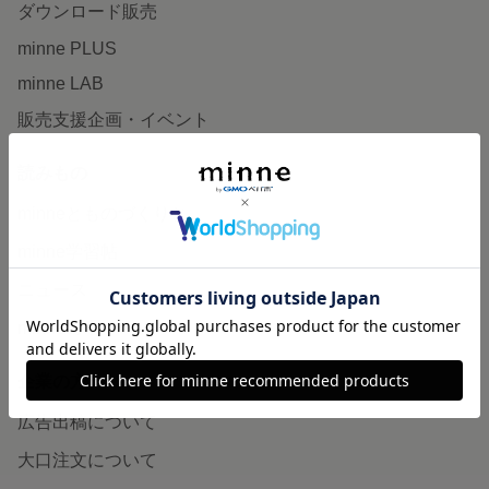
ダウンロード販売
minne PLUS
minne LAB
販売支援企画・イベント
読みもの
minneとものづくりと
minne学習帖
ニュース
minneの本
企業の方へ
広告出稿について
大口注文について