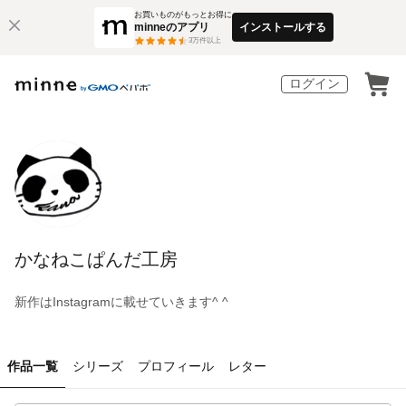
お買いものがもっとお得に
minneのアプリ
インストールする
3
万件以上
ログイン
かなねこぱんだ工房
新作はInstagramに載せていきます^ ^
作品一覧
シリーズ
プロフィール
レター