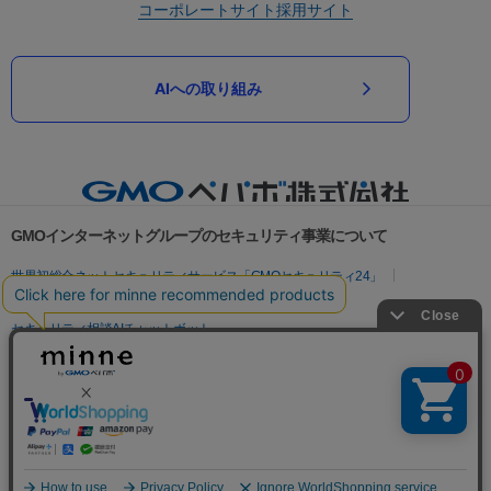
コーポレートサイト
採用サイト
AIへの取り組み
GMOインターネットグループのセキュリティ事業について
世界初総合ネットセキュリティサービス「GMOセキュリティ24」
パスワード漏洩診断
Webサイトリスク診断
セキュリティ相談AIチャットボット
実在証明・盗聴対策
サイバー攻撃対策（GMOサイバーセキュリティ byイエラエ）
サイバー攻撃対策（GMO Flatt Security）
なりすまし対策
セキュリティ事業の軌跡