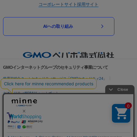
コーポレートサイト
採用サイト
AIへの取り組み
GMOインターネットグループのセキュリティ事業について
世界初総合ネットセキュリティサービス「GMOセキュリティ24」
パスワード漏洩診断
Webサイトリスク診断
セキュリティ相談AIチャットボット
実在証明・盗聴対策
サイバー攻撃対策（GMOサイバーセキュリティ byイエラエ）
サイバー攻撃対策（GMO Flatt Security）
なりすまし対策
セキュリティ事業の軌跡