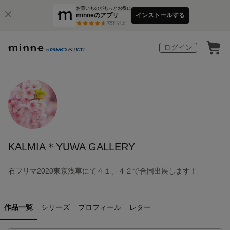
お買いものがもっとお得に
minneのアプリ
インストールする
3
万件以上
ログイン
KALMIA＊YUWA GALLERY
石フリマ2020東京浅草にて４１、４２で合同出展します！
作品一覧
シリーズ
プロフィール
レター