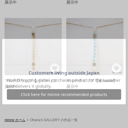
展示中
展示中
マルチクリップ【パイナップル/pineapple】
マルチクリップ【波/wave】
展示中
展示中
minne ホーム
Ohana's GALLERY の作品一覧