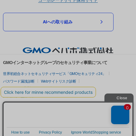
AIへの取り組み
GMOインターネットグループのセキュリティ事業について
世界初総合ネットセキュリティサービス「GMOセキュリティ24」
パスワード漏洩診断
Webサイトリスク診断
セキュリティ相談AIチャットボット
実在証明・盗聴対策
サイバー攻撃対策（GMOサイバーセキュリティ byイエラエ）
サイバー攻撃対策（GMO Flatt Security）
なりすまし対策
セキュリティ事業の軌跡