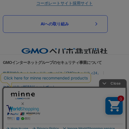
コーポレートサイト
採用サイト
AIへの取り組み
GMOインターネットグループのセキュリティ事業について
世界初総合ネットセキュリティサービス「GMOセキュリティ24」
パスワード漏洩診断
Webサイトリスク診断
セキュリティ相談AIチャットボット
実在証明・盗聴対策
サイバー攻撃対策（GMOサイバーセキュリティ byイエラエ）
サイバー攻撃対策（GMO Flatt Security）
なりすまし対策
セキュリティ事業の軌跡