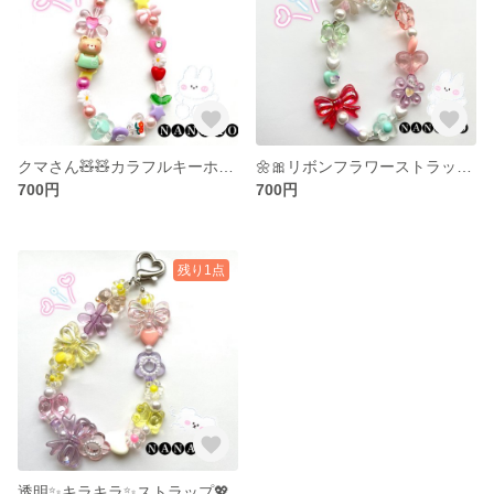
クマさん🧸🧸カラフルキーホルダー🎀
🌼🎀リボンフラワーストラップ🎀🌼
700円
700円
残り1点
透明✨キラキラ✨ストラップ💖