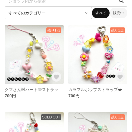
すべて
販売中
残り1点
残り1点
クマさん🧸ハート🩷ストラップ✴︎
カラフルポップストラップ❤️🧡💛💚🩵💙🩷
700円
700円
SOLD OUT
残り1点