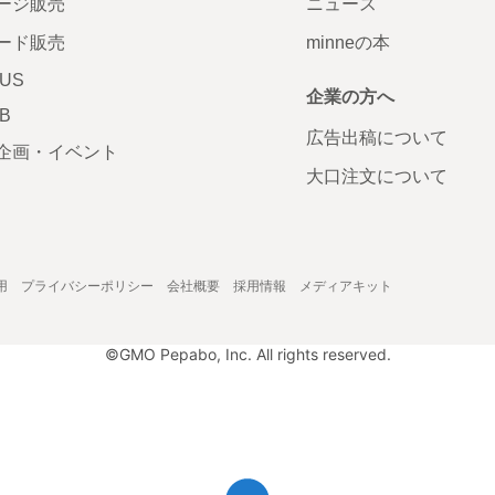
ージ販売
ニュース
ード販売
minneの本
LUS
企業の方へ
AB
広告出稿について
企画・イベント
大口注文について
用
プライバシーポリシー
会社概要
採用情報
メディアキット
©GMO Pepabo, Inc. All rights reserved.