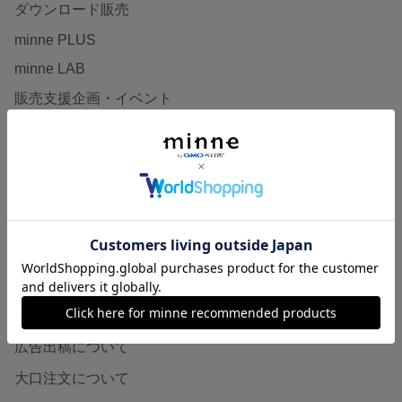
ダウンロード販売
minne PLUS
minne LAB
販売支援企画・イベント
読みもの
minneとものづくりと
minne学習帖
ニュース
minneの本
企業の方へ
広告出稿について
大口注文について