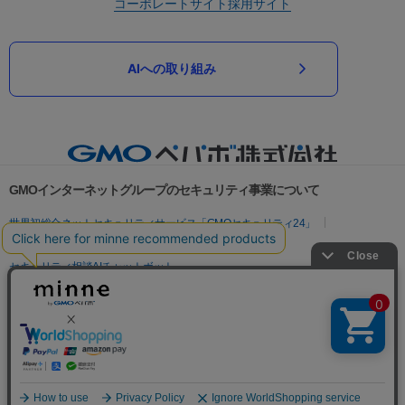
コーポレートサイト
採用サイト
AIへの取り組み
GMOインターネットグループのセキュリティ事業について
世界初総合ネットセキュリティサービス「GMOセキュリティ24」
パスワード漏洩診断
Webサイトリスク診断
セキュリティ相談AIチャットボット
実在証明・盗聴対策
サイバー攻撃対策（GMOサイバーセキュリティ byイエラエ）
サイバー攻撃対策（GMO Flatt Security）
なりすまし対策
セキュリティ事業の軌跡