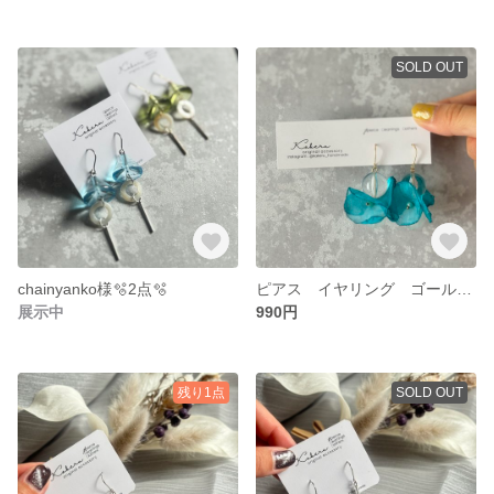
SOLD OUT
chainyanko様🫧2点🫧
ピアス イヤリング ゴールド ブルー シフォン
展示中
990円
残り1点
SOLD OUT