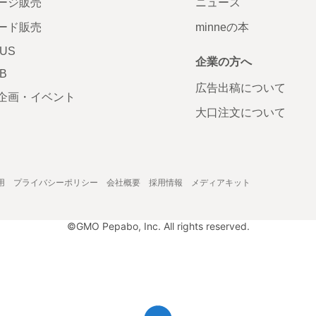
ージ販売
ニュース
ード販売
minneの本
LUS
企業の方へ
AB
広告出稿について
企画・イベント
大口注文について
用
プライバシーポリシー
会社概要
採用情報
メディアキット
©GMO Pepabo, Inc. All rights reserved.