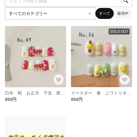
すべて
販売中
SOLD OUT
巳年 蛇 お正月 干支 新年 成人式 ネイルチップ nail
イースター 春 ニワトリネ ヒヨコ ネイルチップ
950円
850円