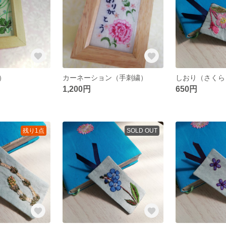
）
カーネーション（手刺繍）
しおり（さくら
1,200円
650円
残り1点
SOLD OUT