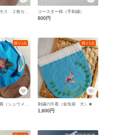
コースターコスモス ２枚セット（手刺繍）★
コースター桜（手刺繍）
800円
残り1点
残り1点
まるい刺繍の巾着（シュウメイギク）★
刺繍の巾着（金魚袋 大）★
1,600円