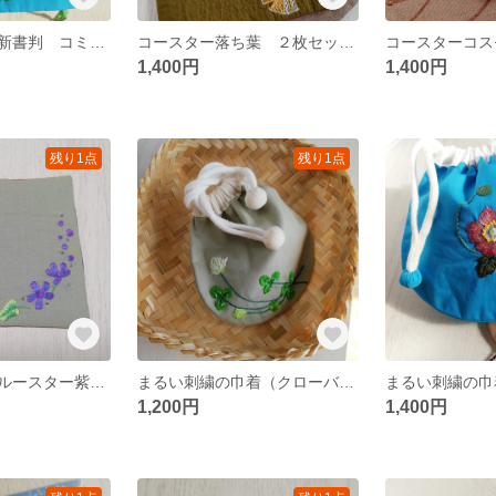
ブックカバー 新書判 コミックサイズ（蓮華草）
コースター落ち葉 ２枚セット（手刺繍）★
1,400円
1,400円
残り1点
残り1点
コースター ブルースター紫（手刺繍）
まるい刺繍の巾着（クローバー）★
1,200円
1,400円