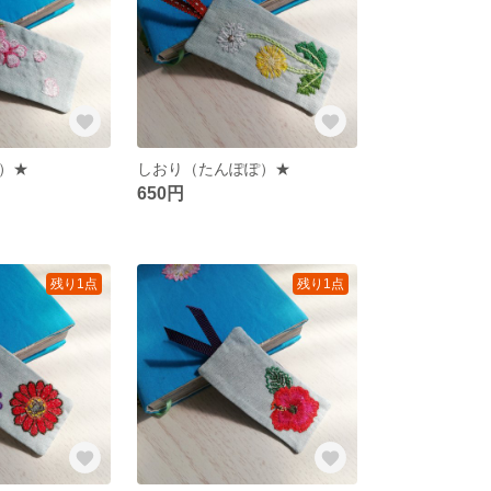
）★
しおり（たんぽぽ）★
650円
残り1点
残り1点