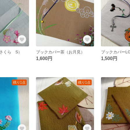
さくら S）
ブックカバー茶（お月見）
1,600円
1,500円
残り1点
残り1点