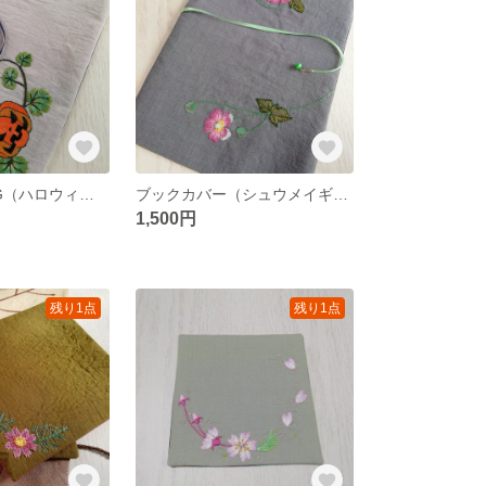
ブックカバーLG（ハロウィン）★⭐
ブックカバー（シュウメイギク）
1,500円
残り1点
残り1点