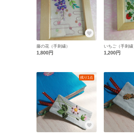
藤の花（手刺繍）
いちご（手刺繍
1,800円
1,200円
残り1点