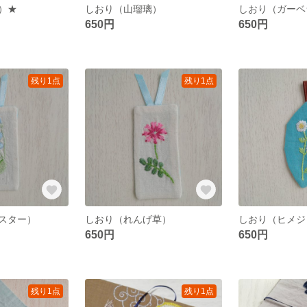
）★
しおり（山瑠璃）
650円
650円
残り1点
残り1点
スター）
しおり（れんげ草）
しおり（ヒメジ
650円
650円
残り1点
残り1点