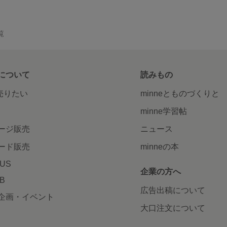
覧
について
読みもの
で売りたい
minneとものづくりと
minne学習帖
ージ販売
ニュース
ード販売
minneの本
LUS
企業の方へ
AB
広告出稿について
企画・イベント
大口注文について