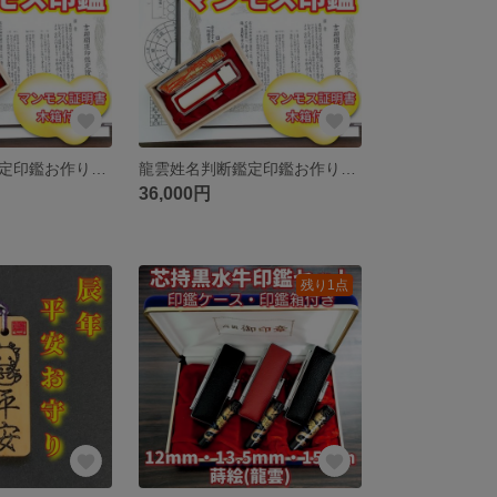
龍雲姓名判断鑑定印鑑お作りします！マンモス印鑑15mm★吉相体★印鑑オーダー
龍雲姓名判断鑑定印鑑お作りします！マンモス印鑑13.5mm★吉相体★印鑑オーダー
36,000円
残り1点