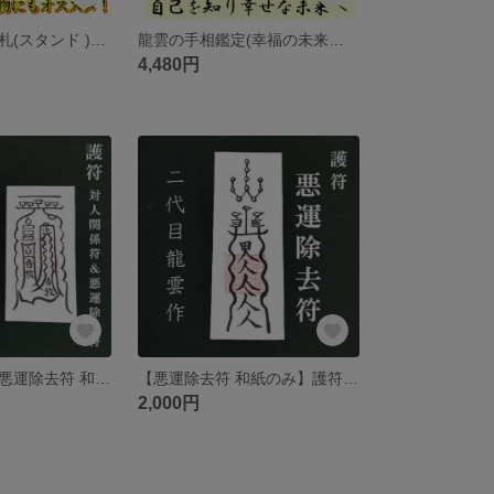
龍雲のお名前木札(スタンド ) ★10006★
龍雲の手相鑑定(幸福の未来へ鑑定書4枚付) 気になること3点まで・郵送 ★0015★
4,480円
【対人関係符＆悪運除去符 和紙のみ】護符 霊符 お守り 開運 手作り 開運グッズ 人間関係 コミュニケーション マイペース 対人 悪運除去 改善 災難防止 ★2079★
【悪運除去符 和紙のみ】護符 霊符 お守り 開運 手作り 開運グッズ 運 悪運除去 信心深い 改善 災難防止 ★2009★
2,000円