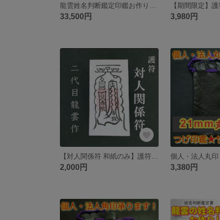
龍雲姓名判断鑑定印鑑お作りします！マンモス印鑑12mm★吉相体★印鑑オーダー
33,500円
3,980円
【対人関係符 和紙のみ】護符 霊符 お守り 開運 手作り 開運グッズ 人間関係 コミュニケーション マイペース 対人 敵対 関係 改善 修復 良好 ★2004★
2,000円
3,380円