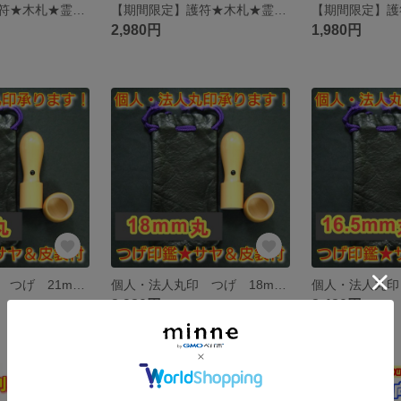
【期間限定】護符★木札★霊符★お守り★開運 辰年平安お守り(大) ★10013★
【期間限定】護符★木札★霊符★お守り★開運 辰年平安お守り(中) ★10012★
2,980円
1,980円
個人・法人丸印 つげ 21mm丸 アタリ・サヤ・皮袋付 ★0126★
個人・法人丸印 つげ 18mm丸 アタリ・サヤ・皮袋付 ★0124★
2,980円
2,480円