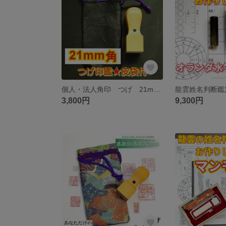
個人・法人角印 つげ 21mm角 アタリ・皮袋付 ★0122★
3,800円
9,300円