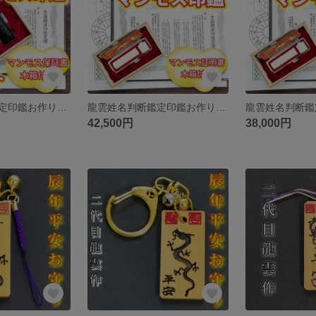
龍雲姓名判断鑑定印鑑お作りします！マンモス印鑑2本セットA★吉相体★印鑑オーダー
龍雲姓名判断鑑定印鑑お作りします！マンモス印鑑16.5mm★吉相体★印鑑オーダー
42,500円
38,000円