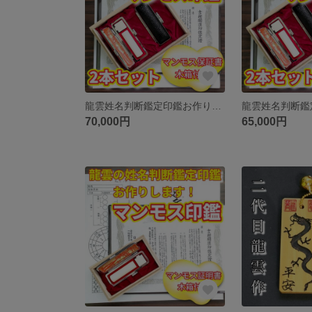
龍雲姓名判断鑑定印鑑お作りします！マンモス印鑑2本セットB★吉相体★印鑑オーダー
70,000円
65,000円