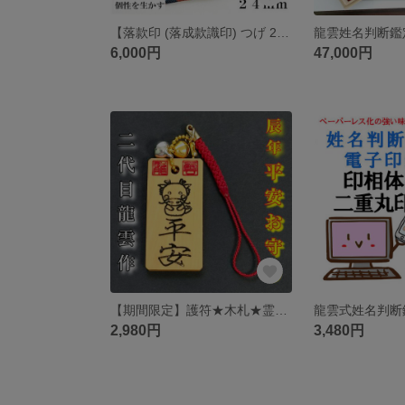
【落款印 (落成款識印) つげ 24mm 錦織袋付 個性を生かす篆刻】印鑑オーダー 印鑑 彫刻込み 高級 良質 天然 趣味 絵画 書道 風格 バランス 年賀状 色紙 水彩画 名刺 多種多 ★0133★
6,000円
47,000円
【期間限定】護符★木札★霊符★お守り★開運 辰年平安お守り(中) ★10011★
2,980円
3,480円