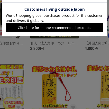
龍雲姓名判断鑑定印鑑お作りします！オランダ水牛印鑑16.5mm★吉相体★印鑑オーダー
個人・法人角印 つげ 18mm角 アタリ・皮袋付 ★0121★
2,800円
4,800円