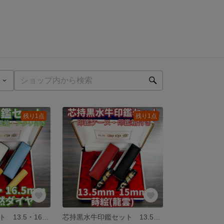
残り1点
残り1点
本つげ印鑑セット 13.5・16.5mm ケース・箱・アタリ(K18天然ダイヤ)
芯持黒水牛印鑑セット 13.5・15mm 蒔絵(龍雲) 印鑑ケース・印鑑箱付き