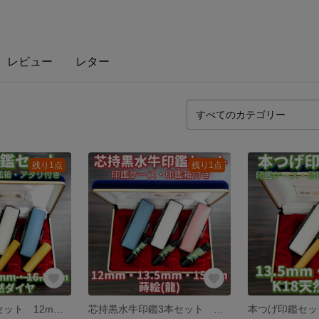
レビュー
レター
残り1点
残り1点
本つげ印鑑3本セット 12mm・13.5mm・16.5mm ケース・箱・アタリ(K18天然ダイヤ)
芯持黒水牛印鑑3本セット 蒔絵(龍) 12mm・13.5mm・15mm 印鑑ケース・印鑑箱付き