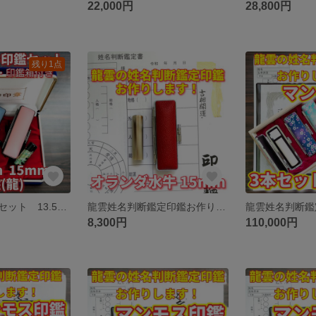
22,000円
28,800円
残り1点
芯持黒水牛印鑑セット 13.5・15mm 蒔絵(龍) 印鑑ケース・印鑑箱付き
龍雲姓名判断鑑定印鑑お作りします！オランダ水牛印鑑15mm★吉相体★印鑑オーダー
8,300円
110,000円