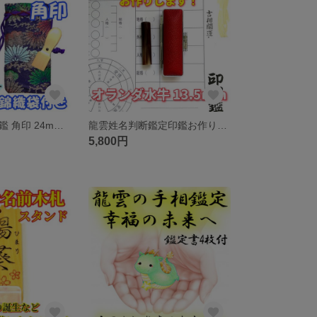
【外国人向け印鑑 角印 24mm 錦織袋付】オーダー印鑑 印鑑 スタンプ ハンコ 外国 海外 漢字 kanji 当て字 記念 贈り物 お土産 ギフト オリジナル印鑑 ★0142★
龍雲姓名判断鑑定印鑑お作りします！オランダ水牛印鑑13.5mm★吉相体★印鑑オーダー
5,800円