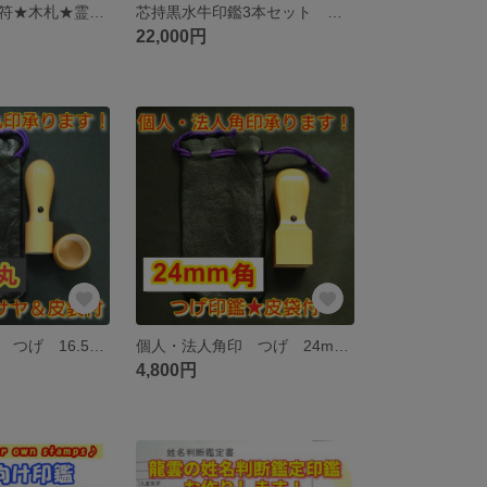
【期間限定】護符★木札★霊符★お守り★開運 辰年平安お守り(小) ★10010★
芯持黒水牛印鑑3本セット 蒔絵(龍雲) 12mm・13.5mm・15mm ケース・印鑑箱付き
22,000円
個人・法人丸印 つげ 16.5mm丸 アタリ・サヤ・皮袋付 ★0123★
個人・法人角印 つげ 24mm角 アタリ・皮袋付 ★0125★
4,800円