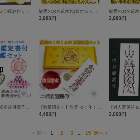
龍雲姓名判断鑑定印鑑お作りします！マンモス印鑑18mm★吉相体★印鑑オーダー
龍雲のお名前木札(鈴付ストラップ ) ★10005★
3,980円
2,980円
龍雲式姓名判断鑑定書付電子印鑑セット 印相体二重丸印(メール納品)
【数量限定！】龍雲 ゆく年くる年 開運金運セット ★10003★
4,480円
3,000円
前へ
1
2
3
15
次へ
...