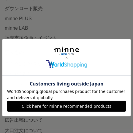
ダウンロード販売
minne PLUS
minne LAB
販売支援企画・イベント
読みもの
minneとものづくりと
minne学習帖
ニュース
minneの本
企業の方へ
広告出稿について
大口注文について