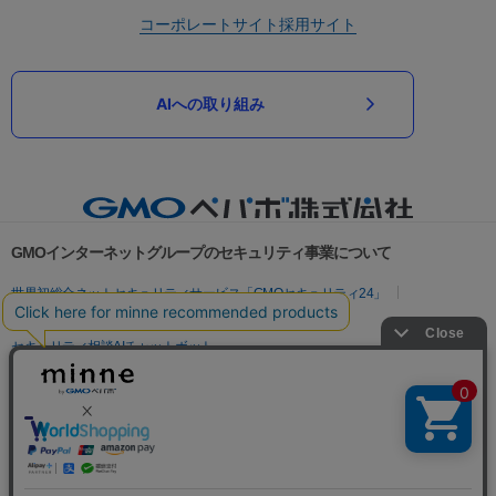
コーポレートサイト
採用サイト
AIへの取り組み
GMOインターネットグループのセキュリティ事業について
世界初総合ネットセキュリティサービス「GMOセキュリティ24」
パスワード漏洩診断
Webサイトリスク診断
セキュリティ相談AIチャットボット
実在証明・盗聴対策
サイバー攻撃対策（GMOサイバーセキュリティ byイエラエ）
サイバー攻撃対策（GMO Flatt Security）
なりすまし対策
セキュリティ事業の軌跡