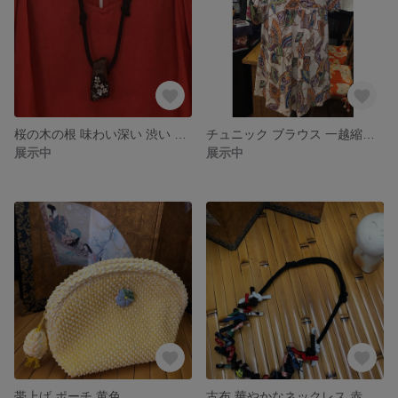
桜の木の根 味わい深い 渋い ネックレス お花
チュニック ブラウス 一越縮緬 ヘムライン
展示中
展示中
帯上げ ポーチ 黄色
古布 華やかなネックレス 赤 とんぼ玉