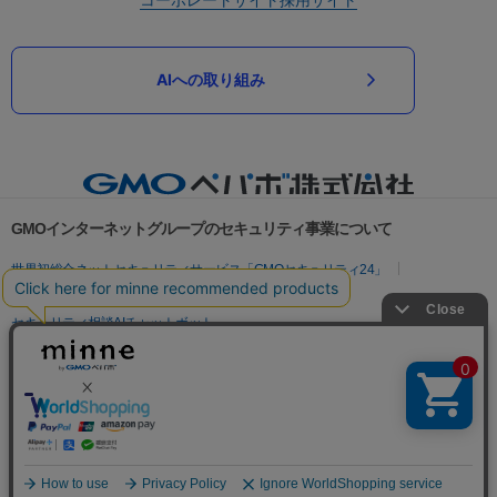
AIへの取り組み
GMOインターネットグループのセキュリティ事業について
世界初総合ネットセキュリティサービス「GMOセキュリティ24」
パスワード漏洩診断
Webサイトリスク診断
セキュリティ相談AIチャットボット
実在証明・盗聴対策
サイバー攻撃対策（GMOサイバーセキュリティ byイエラエ）
サイバー攻撃対策（GMO Flatt Security）
なりすまし対策
セキュリティ事業の軌跡