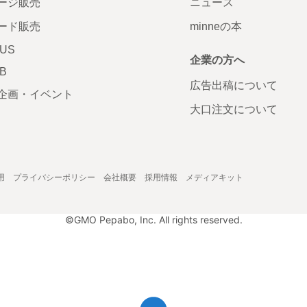
ージ販売
ニュース
ード販売
minneの本
LUS
企業の方へ
AB
広告出稿について
企画・イベント
大口注文について
用
プライバシーポリシー
会社概要
採用情報
メディアキット
©GMO Pepabo, Inc. All rights reserved.