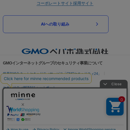
コーポレートサイト
採用サイト
AIへの取り組み
GMOインターネットグループのセキュリティ事業について
世界初総合ネットセキュリティサービス「GMOセキュリティ24」
パスワード漏洩診断
Webサイトリスク診断
セキュリティ相談AIチャットボット
実在証明・盗聴対策
サイバー攻撃対策（GMOサイバーセキュリティ byイエラエ）
サイバー攻撃対策（GMO Flatt Security）
なりすまし対策
セキュリティ事業の軌跡