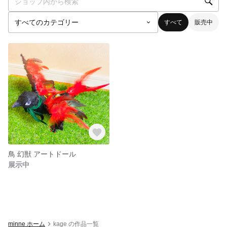
すべて
販売中
鳥 幻獣 アートドール
展示中
minne ホーム
kage の作品一覧