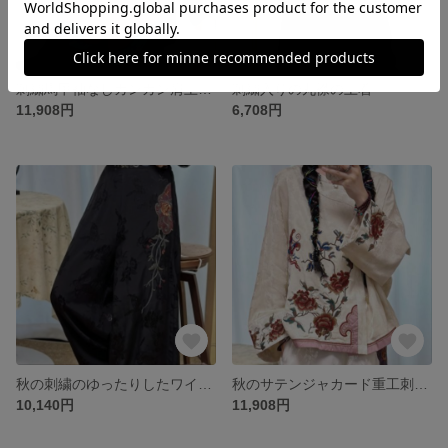
刺繍馬甲袖なしカンカン肩上着秋装
刺繍入りの丸襟の上着
11,908円
6,708円
秋の刺繍のゆったりしたワイドパンツ
秋のサテンジャカード重工刺繍ホーン袖上着
10,140円
11,908円