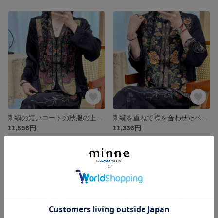
刺繍の短いコートの秋服の上着の女性
刺繍を重ねて襟を合わせたベストに袖のない上着
11,856円
11,336円