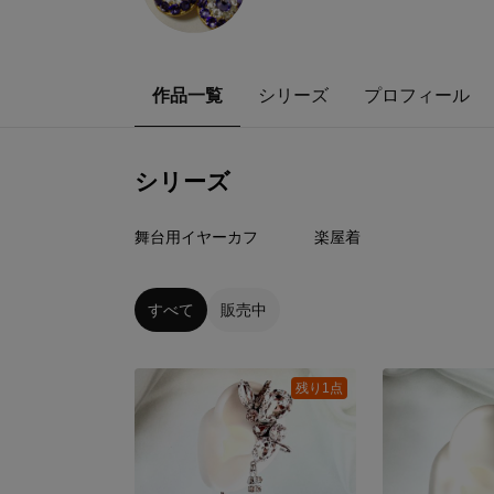
作品一覧
シリーズ
プロフィール
シリーズ
6
点
1
点
舞台用イヤーカフ
楽屋着
すべて
販売中
残り1点