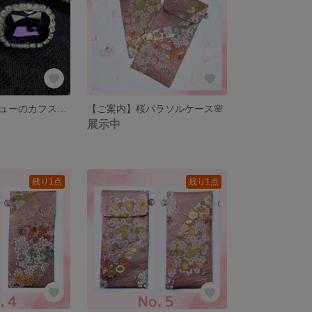
【舞台用】ビジューのカフスボタン【ディープパープル】
【ご案内】桜パラソルケース🌸
展示中
残り1点
残り1点