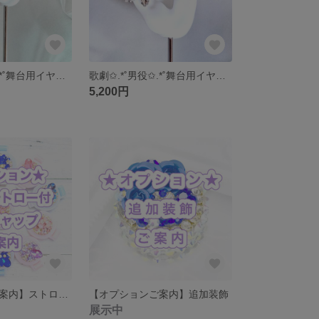
歌劇✩.*˚男役✩.*˚舞台用イヤーカフ │ CRD01
歌劇✩.*˚男役✩.*˚舞台用イヤーカフ │ CR02
5,200円
【オプションご案内】ストロー付デコキャップ
【オプションご案内】追加装飾
展示中