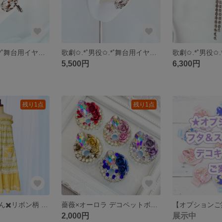
歌劇✩.*˚男役✩.*˚舞台用イヤーカフ │ CL02
歌劇✩.*˚男役✩.*˚舞台用イヤーカフ │ CL01
5,500円
6,300円
残り1点
残り1点
🎼長毛白猫ちゃん✖️リボン柄 ♬ 楽屋着
薔薇×オーロラ デコペットボトルキャップ【受注作製】
2,000円
展示中