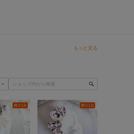
もっと見る
点
残り1点
残り1点