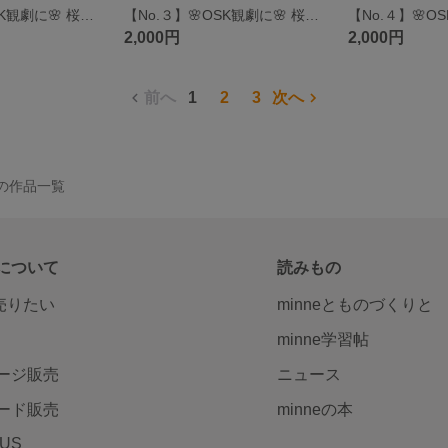
【No.２】🌸OSK観劇に🌸 桜パラソルケース
【No.３】🌸OSK観劇に🌸 桜パラソルケース
2,000円
2,000円
前へ
1
2
3
次へ
RY の作品一覧
について
読みもの
で売りたい
minneとものづくりと
minne学習帖
ージ販売
ニュース
ード販売
minneの本
LUS