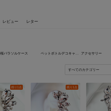
レビュー
レター
9
点
24
点
28
桜パラソルケース
ペットボトルデコキャップ
アクセサリー
残り1点
残り1点