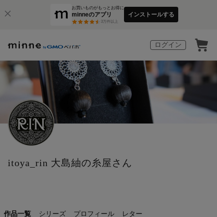
お買いものがもっとお得に
minneのアプリ
インストールする
3
万件以上
ログイン
itoya_rin 大島紬の糸屋さん
作品一覧
シリーズ
プロフィール
レター