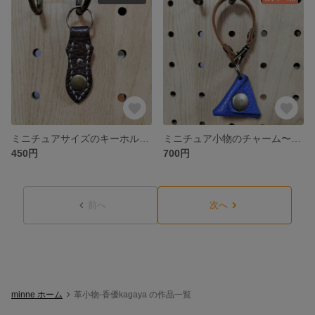
ミニチュアサイズのキーホルダー
ミニチュア小物のチャーム〜三角小銭入れ
450円
700円
前へ
次へ
minne ホーム
革小物-香優kagaya の作品一覧