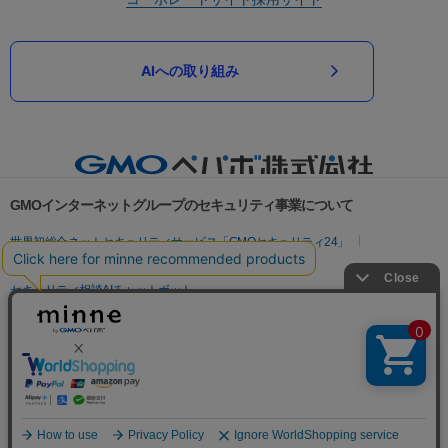
AIへの取り組み
GMOインターネットグループのセキュリティ事業について
世界初総合ネットセキュリティサービス「GMOセキュリティ24」
パスワード漏洩診断
Webサイトリスク診断
セキュリティ相談AIチャットボット
実在証明・盗聴対策
サイバー攻撃対策（GMOサイバーセキュリティ byイエラエ）
サイバー攻撃対策（GMO Flatt Security）
なりすまし対策
セキュリティ事業の軌跡