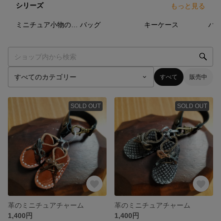
シリーズ
もっと見る
6
点
5
点
3
点
ミニチュア小物のバッグチャーム、ペンダント
バッグ
キーケース
すべて
販売中
SOLD OUT
SOLD OUT
革のミニチュアチャーム
革のミニチュアチャーム
1,400円
1,400円