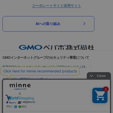
コーポレートサイト
採用サイト
AIへの取り組み
GMOインターネットグループのセキュリティ事業について
世界初総合ネットセキュリティサービス「GMOセキュリティ24」
パスワード漏洩診断
Webサイトリスク診断
セキュリティ相談AIチャットボット
実在証明・盗聴対策
サイバー攻撃対策（GMOサイバーセキュリティ byイエラエ）
サイバー攻撃対策（GMO Flatt Security）
なりすまし対策
セキュリティ事業の軌跡