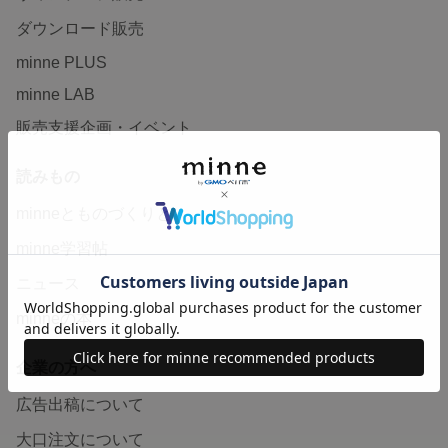
ダウンロード販売
minne PLUS
minne LAB
販売支援企画・イベント
読みもの
minneとものづくりと
minne学習帖
ニュース
minneの本
企業の方へ
広告出稿について
大口注文について