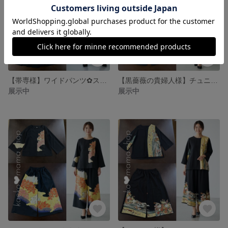
【帯専様】ワイドパンツ✿スカンツ✿サルパンツ✿黒留袖（着物リメイク） 1-17
【黒薔薇の貴婦人様】チュニック＆ワイドパンツ✿黒留袖✿（着物リメイク） 1-16
展示中
展示中