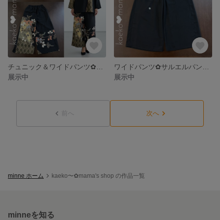
チュニック＆ワイドパンツ✿浴衣✿黒留袖✿風呂敷（着物リメイク） 1-2,3
ワイドパンツ✿サルエルパンツ✿浴衣✿黒留袖✿紬✿風呂敷（着物リメイク） 1-1
展示中
展示中
前へ
次へ
minne ホーム
kaeko〜✿mama's shop の作品一覧
minneを知る