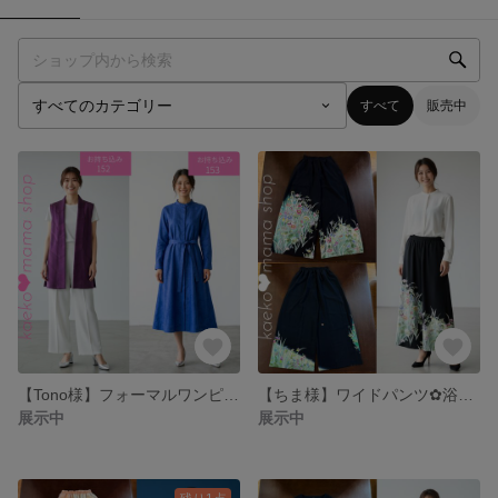
すべて
販売中
【Tono様】フォーマルワンピース黒留袖✿和モダン（着物リメイク）
【ちま様】ワイドパンツ✿浴衣✿黒留袖✿紬✿風呂敷（着物リメイク） 6-1
展示中
展示中