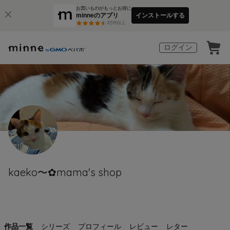
お買いものがもっとお得に
minneのアプリ
インストールする
3
万件以上
ログイン
kaeko〜✿mama's shop
作品一覧
シリーズ
プロフィール
レビュー
レター