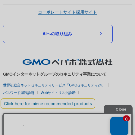
コーポレートサイト
採用サイト
AIへの取り組み
GMOインターネットグループのセキュリティ事業について
世界初総合ネットセキュリティサービス「GMOセキュリティ24」
パスワード漏洩診断
Webサイトリスク診断
セキュリティ相談AIチャットボット
実在証明・盗聴対策
サイバー攻撃対策（GMOサイバーセキュリティ byイエラエ）
サイバー攻撃対策（GMO Flatt Security）
なりすまし対策
セキュリティ事業の軌跡